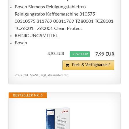
Bosch Siemens Reinigungstabletten
Reinigungstabs Kaffeemaschine 310575
00310575 311769 00311769 TZ80001 TCZ8001
TCZ6001 TZ60001 Clean Protect
REINIGUNGSMITTEL
Bosch
7,99 EUR
8,97 EUR
−0,98 EUR
Preis & Verfügbarkeit*
Preis inkl. MwSt., zzgl. Versandkosten
BESTSELLER NR. 6