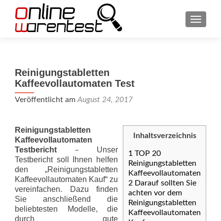
SCHAL
Reinigungstabletten
Kaffeevollautomaten Test
Veröffentlicht am
August 24, 2017
Reinigungstabletten
Inhaltsverzeichnis
Kaffeevollautomaten
Testbericht
Unser
–
1
TOP 20
Testbericht soll Ihnen helfen
Reinigungstabletten
den „Reinigungstabletten
Kaffeevollautomaten
Kaffeevollautomaten Kauf“ zu
2
Darauf sollten Sie
vereinfachen. Dazu finden
achten vor dem
Sie anschließend die
Reinigungstabletten
beliebtesten Modelle, die
Kaffeevollautomaten
durch gute