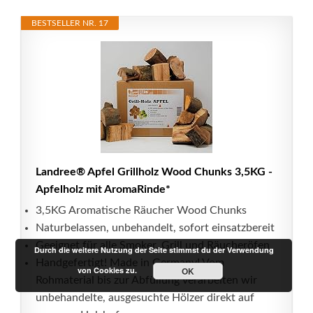
BESTSELLER NR. 17
Landree® Apfel Grillholz Wood Chunks 3,5KG -
Apfelholz mit AromaRinde*
3,5KG Aromatische Räucher Wood Chunks
Naturbelassen, unbehandelt, sofort einsatzbereit
Geeignet für alle Smoker, Grill und Räucheröfen
Durch die weitere Nutzung der Seite stimmst du der Verwendung
Handgefertigt! Made in Germany! Vom
von Cookies zu.
OK
Rohmaterial bis zur Abfüllung verarbeiten wir
unbehandelte, ausgesuchte Hölzer direkt auf