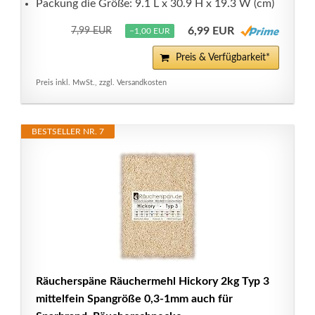
Packung die Größe: 9.1 L x 30.9 H x 19.3 W (cm)
6,99 EUR
7,99 EUR
−1,00 EUR
Preis & Verfügbarkeit*
Preis inkl. MwSt., zzgl. Versandkosten
BESTSELLER NR. 7
Räucherspäne Räuchermehl Hickory 2kg Typ 3
mittelfein Spangröße 0,3-1mm auch für