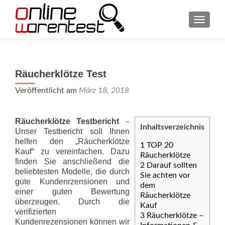
SCHAL
Räucherklötze Test
Veröffentlicht am
März 18, 2018
Räucherklötze Testbericht
–
Inhaltsverzeichnis
Unser Testbericht soll Ihnen
helfen den „Räucherklötze
1
TOP 20
Kauf“ zu vereinfachen. Dazu
Räucherklötze
finden Sie anschließend die
2
Darauf sollten
beliebtesten Modelle, die durch
Sie achten vor
gute Kundenrzensionen und
dem
einer guten Bewertung
Räucherklötze
überzeugen. Durch die
Kauf
verifizierten
3
Räucherklötze –
Kundenrezensionen können wir