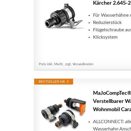
Kärcher 2.645-
Für Wasserhähne
Reduzierstück
Flügelschraube aus
Klicksystem
Preis inkl. MwSt., zzgl. Versandkosten
BESTSELLER NR. 5
MaJoCompTec® A
Verstellbarer W
Wohnmobil Cara
ALLCONNECT: alles
Wasserhahn Ansch