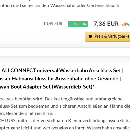
infach und sicher an den Wasserhahn oder Gartenschlauch
7,36 EUR
10,49 EUR
−3,13 EUR
Preis & Verfügbarkei
LLCONNECT universal Wasserhahn Anschluss Set |
asser Hahnanschluss für Aussenhahn ohne Gewinde |
van Boot Adapter Set (Wasserdieb-Set)*
, was benötigt wird! Das kostengünstige und umfangreiche
luss-Set zum bequemen und sicheren Anschließen an Hähne di
. Besonders hilfreich für...
SS: mittels der verstellbaren Klemmverbindung lassen sich a
er ganz leicht und werkzeuglos an ihren Wasserhahn anschli