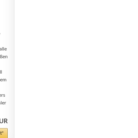
e
lle
eßen
l
nem
ers
ler
EUR
t*