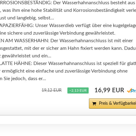
OSIONSBESTÄNDIG: Der Wasserhahnanschluss besteht aus
was ihm eine hohe Stabilität und Korrosionsbeständigkeit verle
st und langlebig, selbst...
AZIERFÄHIG: Unser Wasserdieb verfügt über eine kugelgelag
eine sichere und zuverlässige Verbindung gewährleistet.
N AM WASSERHAHN: Der Wasserhahnanschluss ist mit einer
gestattet, mit der er sicher am Hahn fixiert werden kann. Dad
z gewährleistet und ein...
TE HÄHNE: Dieser Wasserhahnanschluss ist speziell für glat
r ermöglicht eine einfache und zuverlässige Verbindung ohne
 Sie jedoch, dass er...
16,99 EUR
19,12 EUR
−2,13 EUR
Preis & Verfügbarkei