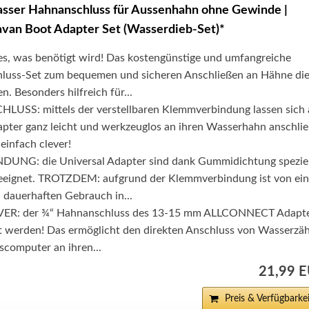
asser Hahnanschluss für Aussenhahn ohne Gewinde |
van Boot Adapter Set (Wasserdieb-Set)*
, was benötigt wird! Das kostengünstige und umfangreiche
luss-Set zum bequemen und sicheren Anschließen an Hähne di
. Besonders hilfreich für...
SS: mittels der verstellbaren Klemmverbindung lassen sich a
er ganz leicht und werkzeuglos an ihren Wasserhahn anschli
 einfach clever!
UNG: die Universal Adapter sind dank Gummidichtung speziel
geeignet. TROTZDEM: aufgrund der Klemmverbindung ist von ei
 dauerhaften Gebrauch in...
R: der ¾“ Hahnanschluss des 13-15 mm ALLCONNECT Adapt
 werden! Das ermöglicht den direkten Anschluss von Wasserzäh
computer an ihren...
21,99 
Preis & Verfügbarkei