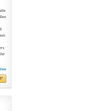
lle
eßen
l
nem
ers
ler
t*