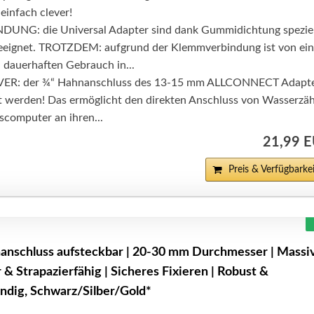
 einfach clever!
UNG: die Universal Adapter sind dank Gummidichtung speziel
geeignet. TROTZDEM: aufgrund der Klemmverbindung ist von ei
 dauerhaften Gebrauch in...
R: der ¾“ Hahnanschluss des 13-15 mm ALLCONNECT Adapt
 werden! Das ermöglicht den direkten Anschluss von Wasserzäh
computer an ihren...
21,99 
Preis & Verfügbarkei
anschluss aufsteckbar | 20-30 mm Durchmesser | Massi
 & Strapazierfähig | Sicheres Fixieren | Robust &
ndig, Schwarz/Silber/Gold*