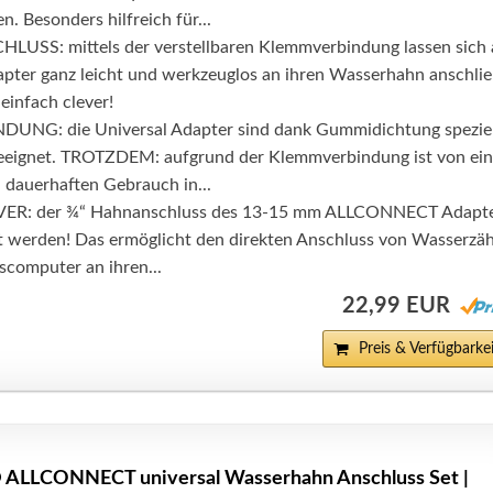
. Besonders hilfreich für...
SS: mittels der verstellbaren Klemmverbindung lassen sich a
er ganz leicht und werkzeuglos an ihren Wasserhahn anschli
 einfach clever!
UNG: die Universal Adapter sind dank Gummidichtung speziel
geeignet. TROTZDEM: aufgrund der Klemmverbindung ist von ei
 dauerhaften Gebrauch in...
R: der ¾“ Hahnanschluss des 13-15 mm ALLCONNECT Adapt
 werden! Das ermöglicht den direkten Anschluss von Wasserzäh
computer an ihren...
22,99 EUR
Preis & Verfügbarkei
LLCONNECT universal Wasserhahn Anschluss Set |