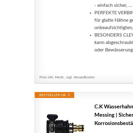
- einfach sicher, …
PERFEKTE VERBIND
für glatte Hähne 
unbeaufsichtigten,
BESONDERS CLEVE
kann abgeschraubt
oder Bewässerungs
Preis inkl. MwSt., zzgl. Versandkosten
BESTSELLER NR. 3
C.K Wasserhahn
Messing | Sicher
Korrosionsbestä