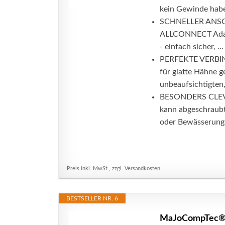
kein Gewinde haben
SCHNELLER ANSCHLU
ALLCONNECT Adapt
- einfach sicher, …
PERFEKTE VERBIND
für glatte Hähne 
unbeaufsichtigten,
BESONDERS CLEVE
kann abgeschraubt
oder Bewässerungs
Preis inkl. MwSt., zzgl. Versandkosten
BESTSELLER NR. 6
MaJoCompTec® A