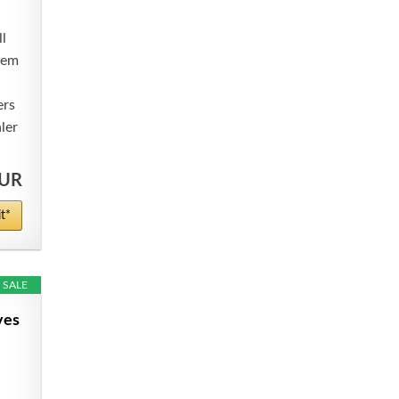
l
nem
ers
ler
EUR
t*
SALE
ves