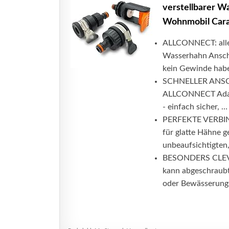
verstellbarer W
Wohnmobil Cara
ALLCONNECT: alles
Wasserhahn Ansch
kein Gewinde haben
SCHNELLER ANSCHLU
ALLCONNECT Adapt
- einfach sicher, …
PERFEKTE VERBIND
für glatte Hähne 
unbeaufsichtigten,
BESONDERS CLEVE
kann abgeschraubt
oder Bewässerungs