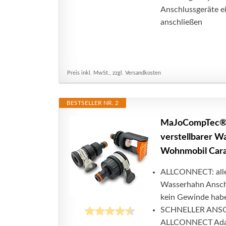
Anschlussgeräte e
anschließen
Preis inkl. MwSt., zzgl. Versandkosten
BESTSELLER NR. 2
MaJoCompTec® A
verstellbarer W
Wohnmobil Cara
ALLCONNECT: alles
Wasserhahn Ansch
kein Gewinde haben
SCHNELLER ANSCHLU
ALLCONNECT Adapt