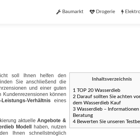
Zum
Inhalt
Baumarkt
Drogerie
Elektr
springen
icht soll Ihnen helfen den
Inhaltsverzeichnis
finden Sie anschließend die
nrzensionen und einer guten
1
TOP 20 Wasserdieb
ten Kundenrezensionen können
2
Darauf sollten Sie achten vo
eis­tungs-Ver­hält­nis
eines
dem Wasserdieb Kauf
3
Wasserdieb – Informationen
Beratung
kierung aktuelle
Angebote &
4
Bewerten Sie unseren Testbe
rdieb Modell
haben, nutzen
den Ihnen schnellstmöglich