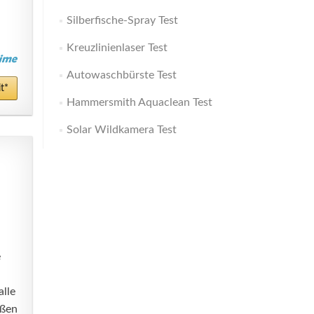
Silberfische-Spray Test
Kreuzlinienlaser Test
Autowaschbürste Test
t*
Hammersmith Aquaclean Test
Solar Wildkamera Test
e
lle
eßen