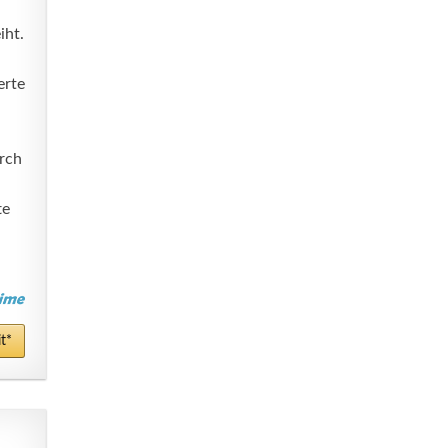
iht.
erte
urch
te
t*