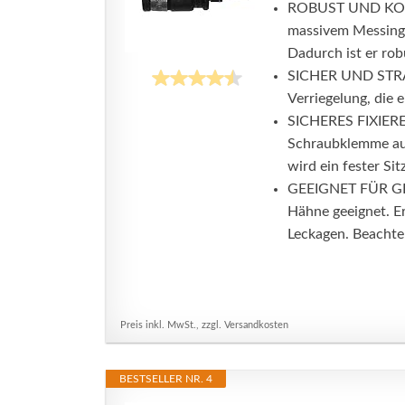
ROBUST UND KORR
massivem Messing, 
Dadurch ist er robu
SICHER UND STRAP
Verriegelung, die 
SICHERES FIXIERE
Schraubklemme aus
wird ein fester Sit
GEEIGNET FÜR GLAT
Hähne geeignet. E
Leckagen. Beachten
Preis inkl. MwSt., zzgl. Versandkosten
BESTSELLER NR. 4