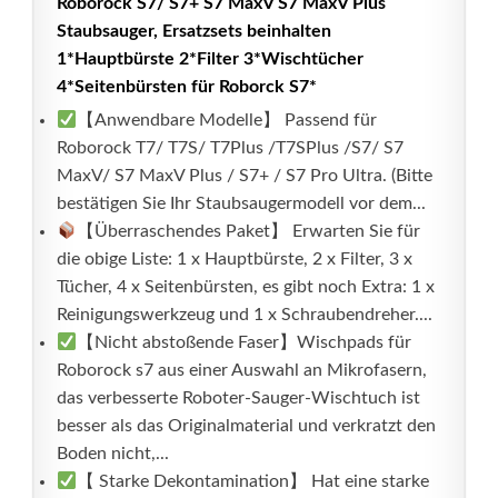
Roborock S7/ S7+ S7 MaxV S7 MaxV Plus
Staubsauger, Ersatzsets beinhalten
1*Hauptbürste 2*Filter 3*Wischtücher
4*Seitenbürsten für Roborck S7*
【Anwendbare Modelle】 Passend für
Roborock T7/ T7S/ T7Plus /T7SPlus /S7/ S7
MaxV/ S7 MaxV Plus / S7+ / S7 Pro Ultra. (Bitte
bestätigen Sie Ihr Staubsaugermodell vor dem...
【Überraschendes Paket】 Erwarten Sie für
die obige Liste: 1 x Hauptbürste, 2 x Filter, 3 x
Tücher, 4 x Seitenbürsten, es gibt noch Extra: 1 x
Reinigungswerkzeug und 1 x Schraubendreher....
【Nicht abstoßende Faser】Wischpads für
Roborock s7 aus einer Auswahl an Mikrofasern,
das verbesserte Roboter-Sauger-Wischtuch ist
besser als das Originalmaterial und verkratzt den
Boden nicht,...
【 Starke Dekontamination】 Hat eine starke