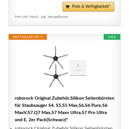
Preis & Verfügbarkeit*
Preis inkl. MwSt., zzgl. Versandkosten
BESTSELLER NR. 5
SALE
roborock Original Zubehör,Silikon Seitenbürsten
für Staubsauger S4, S5,S5 Max,S6,S6 Pure,S6
MaxV,S7,Q7 Max,S7 Maxv Ultra,S7 Pro Ultra
und E, 2er Pack(Schwarz)*
roborock Original Zubehör,Silikon Seitenbürsten