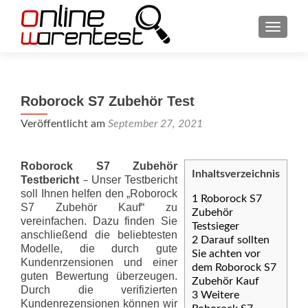
SCHAL
Roborock S7 Zubehör Test
Veröffentlicht am
September 27, 2021
Roborock S7 Zubehör
Inhaltsverzeichnis
Testbericht
Unser Testbericht
–
soll Ihnen helfen den „Roborock
1
Roborock S7
S7 Zubehör Kauf“ zu
Zubehör
vereinfachen. Dazu finden Sie
Testsieger
anschließend die beliebtesten
2
Darauf sollten
Modelle, die durch gute
Sie achten vor
Kundenrzensionen und einer
dem Roborock S7
guten Bewertung überzeugen.
Zubehör Kauf
Durch die verifizierten
3
Weitere
Kundenrezensionen können wir