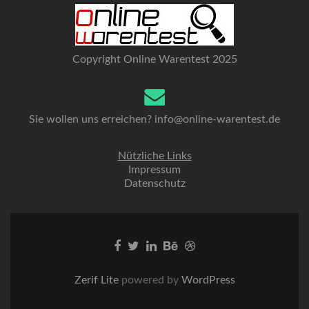
Copyright Online Warentest 2025
Sie wollen uns erreichen?
info@online-warentest.de
Nützliche Links
Impressum
Datenschutz
Go
Go
Go
Go
Go
to
to
to
to
to
Facebook
Twitter
Linkedin
Behance
Dribble
Zerif Lite
powered by
WordPress