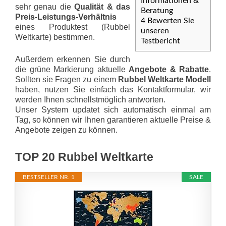
Informationen &
sehr genau die
Qualität & das
Beratung
Preis-Leis­tungs-Ver­hält­nis
4
Bewerten Sie
eines Produktest (Rubbel
unseren
Weltkarte) bestimmen.
Testbericht
Außerdem erkennen Sie durch
die grüne Markierung aktuelle
Angebote & Rabatte
.
Sollten sie Fragen zu einem
Rubbel Weltkarte Modell
haben, nutzen Sie einfach das Kontaktformular, wir
werden Ihnen schnellstmöglich antworten.
Unser System updatet sich automatisch einmal am
Tag, so können wir Ihnen garantieren aktuelle Preise &
Angebote zeigen zu können.
TOP 20 Rubbel Weltkarte
BESTSELLER NR. 1
SALE