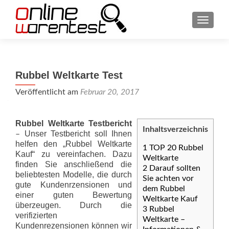
SCHAL
Rubbel Weltkarte Test
Veröffentlicht am
Februar 20, 2017
Rubbel Weltkarte Testbericht
Inhaltsverzeichnis
Unser Testbericht soll Ihnen
–
helfen den „Rubbel Weltkarte
1
TOP 20 Rubbel
Kauf“ zu vereinfachen. Dazu
Weltkarte
finden Sie anschließend die
2
Darauf sollten
beliebtesten Modelle, die durch
Sie achten vor
gute Kundenrzensionen und
dem Rubbel
einer guten Bewertung
Weltkarte Kauf
überzeugen. Durch die
3
Rubbel
verifizierten
Weltkarte –
Kundenrezensionen können wir