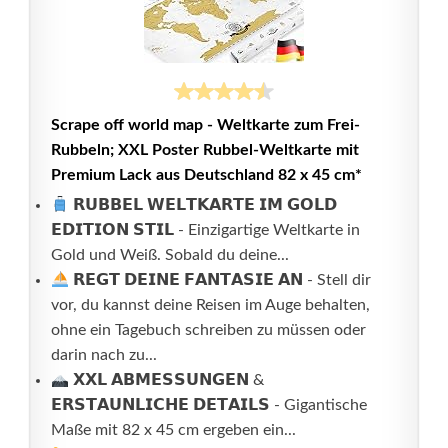
Scrape off world map - Weltkarte zum Frei-
Rubbeln; XXL Poster Rubbel-Weltkarte mit
Premium Lack aus Deutschland 82 x 45 cm*
𝗥𝗨𝗕𝗕𝗘𝗟 𝗪𝗘𝗟𝗧𝗞𝗔𝗥𝗧𝗘 𝗜𝗠 𝗚𝗢𝗟𝗗
𝗘𝗗𝗜𝗧𝗜𝗢𝗡 𝗦𝗧𝗜𝗟 - Einzigartige Weltkarte in
Gold und Weiß. Sobald du deine...
𝗥𝗘𝗚𝗧 𝗗𝗘𝗜𝗡𝗘 𝗙𝗔𝗡𝗧𝗔𝗦𝗜𝗘 𝗔𝗡 - Stell dir
vor, du kannst deine Reisen im Auge behalten,
ohne ein Tagebuch schreiben zu müssen oder
darin nach zu...
𝗫𝗫𝗟 𝗔𝗕𝗠𝗘𝗦𝗦𝗨𝗡𝗚𝗘𝗡 &
𝗘𝗥𝗦𝗧𝗔𝗨𝗡𝗟𝗜𝗖𝗛𝗘 𝗗𝗘𝗧𝗔𝗜𝗟𝗦 - Gigantische
Maße mit 82 x 45 cm ergeben ein...