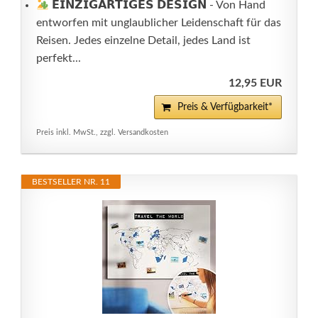
𝗘𝗜𝗡𝗭𝗜𝗚𝗔𝗥𝗧𝗜𝗚𝗘𝗦 𝗗𝗘𝗦𝗜𝗚𝗡 - Von Hand
entworfen mit unglaublicher Leidenschaft für das
Reisen. Jedes einzelne Detail, jedes Land ist
perfekt...
12,95 EUR
Preis & Verfügbarkeit*
Preis inkl. MwSt., zzgl. Versandkosten
BESTSELLER NR. 11