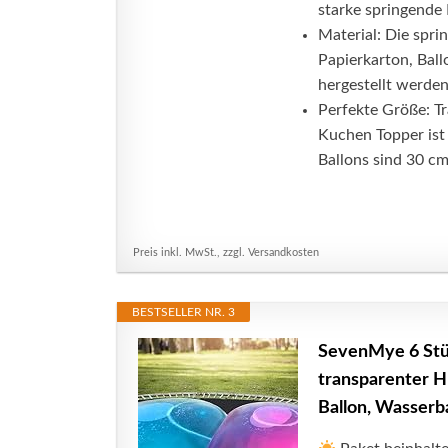
starke springende 
Material: Die spr
Papierkarton, Ball
hergestellt werden
Perfekte Größe: T
Kuchen Topper ist
Ballons sind 30 cm
Preis inkl. MwSt., zzgl. Versandkosten
BESTSELLER NR. 3
SevenMye 6 Stüc
transparenter Hü
Ballon, Wasserba