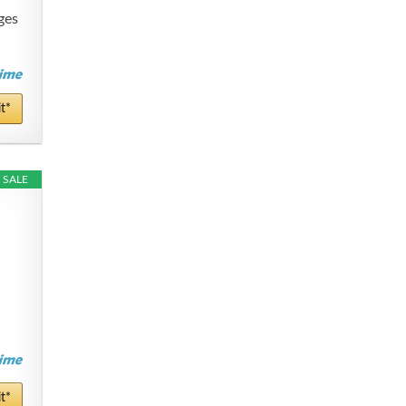
ges
t*
SALE
t*