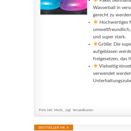
Paket beinhalte
Wasserball in ver
gerecht zu werden.
Hochwertiges M
umweltfreundlich,s
und super stark.
Größe: Die supe
aufgeblasen werde
freigesetzen, das fü
Vielseitig eins
verwendet werden,
Unterhaltungszube
Preis inkl. MwSt., zzgl. Versandkosten
BESTSELLER NR. 4