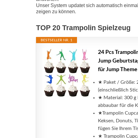
Unser System updatet sich automatisch einmal
zeigen zu können.
TOP 20 Trampolin Spielzeug
BESTSELLER NR. 1
24 Pcs Trampoli
Jump Geburtsta
für Jump Theme
★ Paket / Größe: 
(einschließlich Stic
★ Material: 300 g 
abbaubar für die 
★Trampolin Cupcak
Keksen, Donuts, Ti
fügen Sie Ihrem Ti
★ Trampolin Cupca