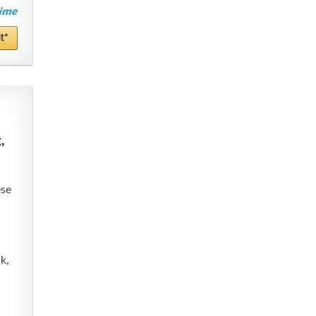
t*
,
ese
k,