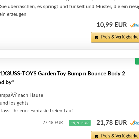
ie überraschen, es springt und funkelt und Muster, die ein riesi
ln erzeugen.
10,99 EUR
Preis & Verfügbarkei
B1X3USS-TOYS Garden Toy Bump n Bounce Body 2
ed by*
erspaÃŸ nach Hause
und los gehts
lasst Ihr euer Fantasie freien Lauf
21,78 EUR
27,48 EUR
−5,70 EUR
Preis & Verfügbarkei