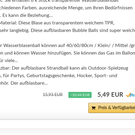
t: Sie erhalten 6 x Stück transparenter Wasserblasenball
schiedenen Farben. ausreichende Menge, um Ihren Bedürfnissen
 Es kann die Beziehung...
aterial: Diese Blase aus transparentem weichem TPR,
ehr langlebig. Diese aufblasbaren Bubble Balls sind super weich
r Wasserblasenball können auf 40/60/80cm / Klein/ / Mittel /g
n und können Wasser hinzufügen. Sie können das Gas im Ballo
r viele...
etzbar: Der aufblasbare Strandball kann als Outdoor-Spielzeug
 für Partys, Geburtstagsgeschenke, Hocker, Sport- und
hör. Der aufblasbare...
5,49 EUR
15,93 EUR
−10,44 EUR
Preis & Verfügbarkei