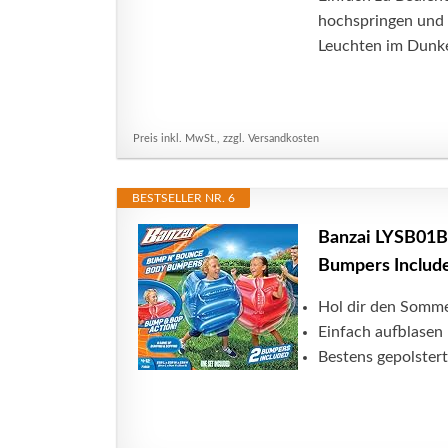
hochspringen und S
Leuchten im Dunke
Preis inkl. MwSt., zzgl. Versandkosten
BESTSELLER NR. 6
Banzai LYSB01
Bumpers Includ
Hol dir den Somm
Einfach aufblasen 
Bestens gepolstert 