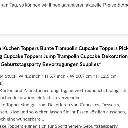
 am Tag, so können wir Ihnen garantieren aktuelle Preise & A
n Kuchen Toppers Bunte Trampolin Cupcake Toppers Pic
g Cupcake Toppers Jump Trampolin Cupcake Dekoratio
 Geburtstagsparty Bevorzugungen Supplies*
24 Stück, W 4.2 inch * H 5.7 inch / W 10.7 cm * H 12.5 cm
k).
Karton und Zahnstocher, ungiftig, umweltfreundlich, biologisch
Kuchendekoration, einfach zu verwenden
e Topper sind gut zum Dekorieren von Cupcakes, Desserts,
sch, Käse und so weiter, lassen Sie Ihr Essen köstlich aussehen,
sch eine wunderbare...
ke Toppers eignen sich für Sportthemen-Geburtstagsparty,