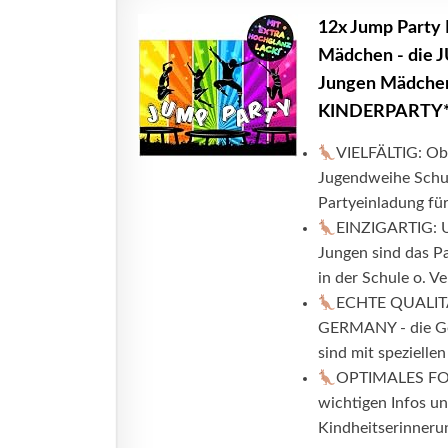
12x Jump Par
Mädchen - die 
Jungen Mädche
KINDERPARTY
VIELFÄLTIG: Ob
Jugendweihe Schul
Partyeinladung fü
EINZIGARTIG: U
Jungen sind das Pa
in der Schule o. Ve
ECHTE QUALITÄT
GERMANY - die Ge
sind mit spezielle
OPTIMALES FORM
wichtigen Infos und
Kindheitserinneru