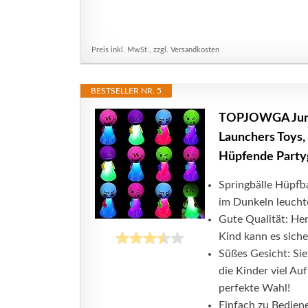
Preis inkl. MwSt., zzgl. Versandkosten
BESTSELLER NR. 5
TOPJOWGA Jumpin
Launchers Toys,
Hüpfende Partyg
Springbälle Hüpfb
im Dunkeln leuchte
Gute Qualität: Her
Kind kann es siche
Süßes Gesicht: Sie
die Kinder viel Au
perfekte Wahl!
Einfach zu Bediene