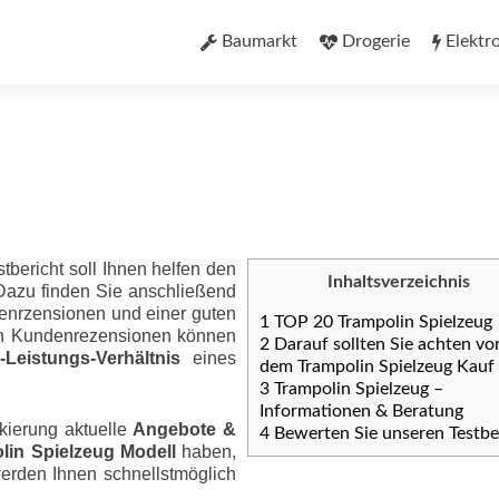
Zum
Inhalt
Baumarkt
Drogerie
Elektr
springen
tbericht soll Ihnen helfen den
Inhaltsverzeichnis
 Dazu finden Sie anschließend
denrzensionen und einer guten
1
TOP 20 Trampolin Spielzeug
ten Kundenrezensionen können
2
Darauf sollten Sie achten vo
eis­tungs-Ver­hält­nis
eines
dem Trampolin Spielzeug Kauf
3
Trampolin Spielzeug –
Informationen & Beratung
kierung aktuelle
Angebote &
4
Bewerten Sie unseren Testbe
lin Spielzeug Modell
haben,
werden Ihnen schnellstmöglich