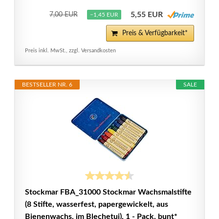
5,55 EUR
7,00 EUR
−1,45 EUR
Preis & Verfügbarkeit*
Preis inkl. MwSt., zzgl. Versandkosten
BESTSELLER NR. 6
SALE
Stockmar FBA_31000 Stockmar Wachsmalstifte
(8 Stifte, wasserfest, papergewickelt, aus
Bienenwachs, im Blechetui), 1 - Pack, bunt*