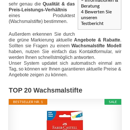
– Informationen &
sehr genau die
Qualität & das
Beratung
Preis-Leis­tungs-Ver­hält­nis
4
Bewerten Sie
eines Produktest
unseren
(Wachsmalstifte) bestimmen.
Testbericht
Außerdem erkennen Sie durch
die grüne Markierung aktuelle
Angebote & Rabatte
.
Sollten sie Fragen zu einem
Wachsmalstifte Modell
haben, nutzen Sie einfach das Kontaktformular, wir
werden Ihnen schnellstmöglich antworten.
Unser System updatet sich automatisch einmal am
Tag, so können wir Ihnen garantieren aktuelle Preise &
Angebote zeigen zu können.
TOP 20 Wachsmalstifte
BESTSELLER NR. 1
SALE