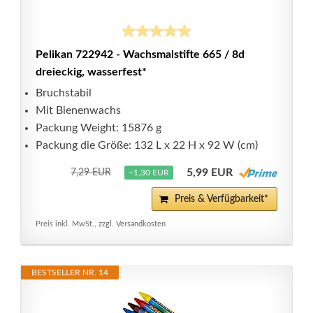
Pelikan 722942 - Wachsmalstifte 665 / 8d
dreieckig, wasserfest*
Bruchstabil
Mit Bienenwachs
Packung Weight: 15876 g
Packung die Größe: 132 L x 22 H x 92 W (cm)
5,99 EUR
7,29 EUR
−1,30 EUR
Preis & Verfügbarkeit*
Preis inkl. MwSt., zzgl. Versandkosten
BESTSELLER NR. 14