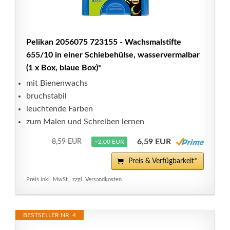
Pelikan 2056075 723155 - Wachsmalstifte
655/10 in einer Schiebehülse, wasservermalbar
(1 x Box, blaue Box)*
mit Bienenwachs
bruchstabil
leuchtende Farben
zum Malen und Schreiben lernen
6,59 EUR
8,59 EUR
−2,00 EUR
Preis & Verfügbarkeit*
Preis inkl. MwSt., zzgl. Versandkosten
BESTSELLER NR. 4