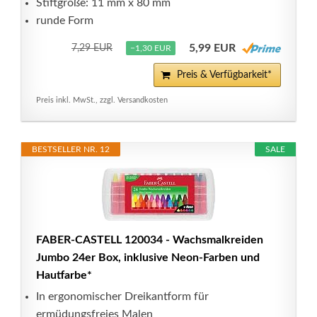
Stiftgröße: 11 mm x 80 mm
runde Form
5,99 EUR
7,29 EUR
−1,30 EUR
Preis & Verfügbarkeit*
Preis inkl. MwSt., zzgl. Versandkosten
BESTSELLER NR. 12
SALE
FABER-CASTELL 120034 - Wachsmalkreiden
Jumbo 24er Box, inklusive Neon-Farben und
Hautfarbe*
In ergonomischer Dreikantform für
ermüdungsfreies Malen