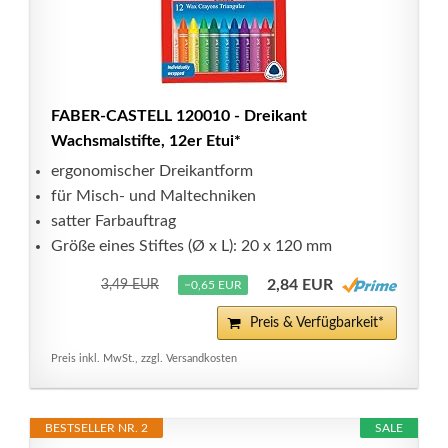
FABER-CASTELL 120010 - Dreikant
Wachsmalstifte, 12er Etui*
ergonomischer Dreikantform
für Misch- und Maltechniken
satter Farbauftrag
Größe eines Stiftes (Ø x L): 20 x 120 mm
2,84 EUR
3,49 EUR
−0,65 EUR
Preis & Verfügbarkeit*
Preis inkl. MwSt., zzgl. Versandkosten
BESTSELLER NR. 2
SALE