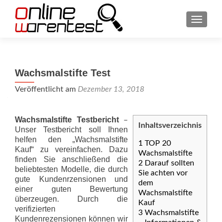
SCHAL
Wachsmalstifte Test
Veröffentlicht am
Dezember 13, 2018
Wachsmalstifte Testbericht
–
Inhaltsverzeichnis
Unser Testbericht soll Ihnen
helfen den „Wachsmalstifte
1
TOP 20
Kauf“ zu vereinfachen. Dazu
Wachsmalstifte
finden Sie anschließend die
2
Darauf sollten
beliebtesten Modelle, die durch
Sie achten vor
gute Kundenrzensionen und
dem
einer guten Bewertung
Wachsmalstifte
überzeugen. Durch die
Kauf
verifizierten
3
Wachsmalstifte
Kundenrezensionen können wir